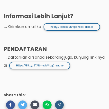
Informasi Lebih Lanjut?
→Kirimkan email ke
hesty.utami@univpancasila.ac.id
PENDAFTARAN
→Daftarkan diri anda sekarang juga, kunjungi link nya
di
Https://bit.ly/STARmedsVlogCreative
Share this :