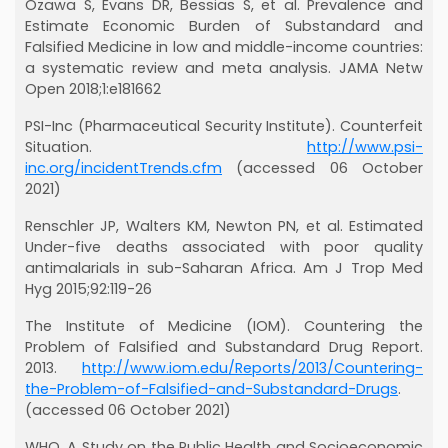
Ozawa S, Evans DR, Bessias S, et al. Prevalence and
Estimate Economic Burden of Substandard and
Falsified Medicine in low and middle-income countries:
a systematic review and meta analysis. JAMA Netw
Open 2018;1:e181662
PSI-Inc (Pharmaceutical Security Institute). Counterfeit
Situation.
http://www.psi-
inc.org/incidentTrends.cfm
(accessed 06 October
2021)
Renschler JP, Walters KM, Newton PN, et al. Estimated
Under-five deaths associated with poor quality
antimalarials in sub-Saharan Africa. Am J Trop Med
Hyg 2015;92:119-26
The Institute of Medicine (IOM). Countering the
Problem of Falsified and Substandard Drug Report.
2013.
http://www.iom.edu/Reports/2013/Countering-
the-Problem-of-Falsified-and-Substandard-Drugs
.
(accessed 06 October 2021)
WHO. A Study on the Public Health and Socioeconomic