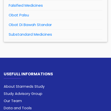
Falsified Medicines
Obat Palsu
Obat Di Bawah Standar
Substandard Medicines
USEFULL INFORMATIONS
About Starmeds Study
Study Advisory Group
Our Team
Data and Tools